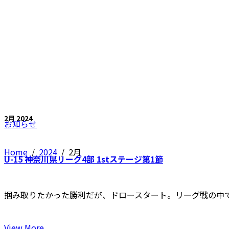
2月 2024
お知らせ
Home
/
2024
/
2月
U-15 神奈川県リーグ4部 1stステージ第1節
掴み取りたかった勝利だが、ドロースタート。リーグ戦の中
View More