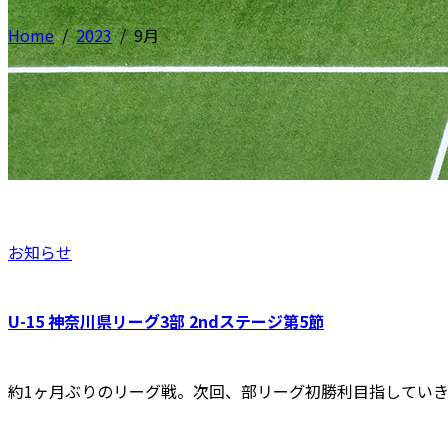
Home
/
2023
/
9月
お知らせ
U-15 神奈川県リーグ3部 2ndステージ第5節
約1ヶ月ぶりのリーグ戦。次回、部リーグ初勝利目指してい